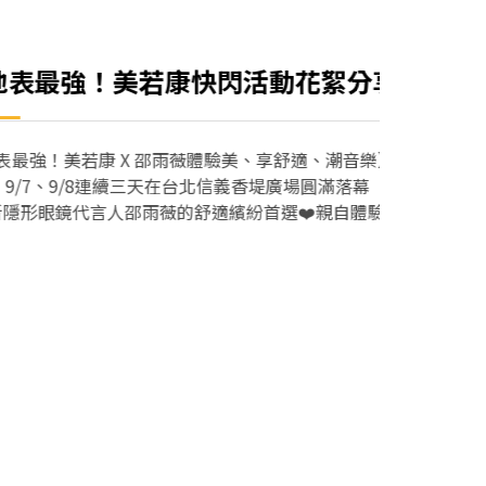
品牌訊息
！美若康快閃活動花絮分享
X 邵雨薇體驗美、享舒適、潮音樂】
連續三天在台北信義香堤廣場圓滿落幕
薇的舒適繽紛首選❤️親自體驗193的快樂