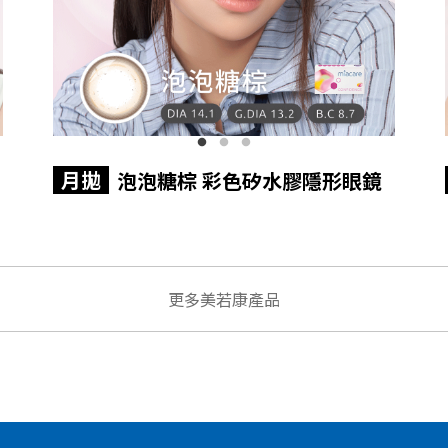
月拋
泡泡糖棕 彩色矽水膠隱形眼鏡
更多美若康產品